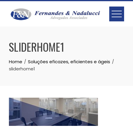
Skip
to
content
SLIDERHOME1
Home
Soluções eficazes, eficientes e ágeis
sliderhome1